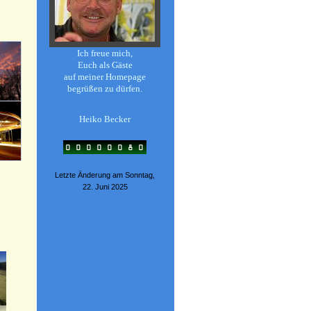
Ich freue mich,
Euch als Gäste
auf meiner Homepage
begrüßen zu dürfen.
Heiko Becker
Letzte Änderung am Sonntag,
22. Juni 2025