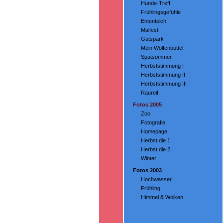
Hunde-Treff
Frühlingsgefühle
Ententeich
Maifest
Gutspark
Mein Wolfenbüttel
Spätsommer
Herbststimmung I
Herbststimmung II
Herbststimmung III
Raureif
Fotos 2005
Zoo
Fotografie
Homepage
Herbst die 1.
Herbst die 2.
Winter
Fotos 2003
Hochwasser
Frühling
Himmel & Wolken