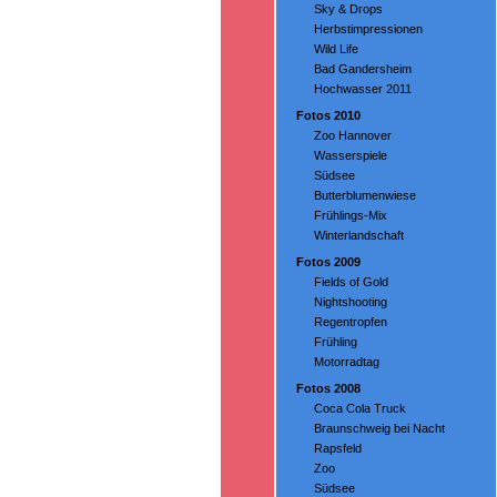
Sky & Drops
Herbstimpressionen
Wild Life
Bad Gandersheim
Hochwasser 2011
Fotos 2010
Zoo Hannover
Wasserspiele
Südsee
Butterblumenwiese
Frühlings-Mix
Winterlandschaft
Fotos 2009
Fields of Gold
Nightshooting
Regentropfen
Frühling
Motorradtag
Fotos 2008
Coca Cola Truck
Braunschweig bei Nacht
Rapsfeld
Zoo
Südsee