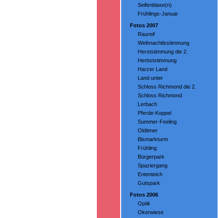
Seifenblase(n)
Frühlings-Januar
Fotos 2007
Raureif
Weihnachtlsstimmung
Herststimmung die 2.
Herbststimmung
Harzer Land
Land unter
Schloss Richmond die 2.
Schloss Richmond
Lerbach
Pferde-Koppel
Summer-Feeling
Oldtimer
Bismarkturm
Frühling
Bürgerpark
Spaziergang
Ententeich
Gutspark
Fotos 2006
Optik
Okerwiese