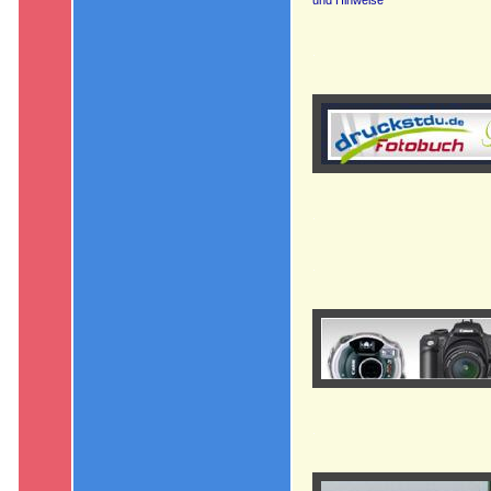
und Hinweise
.
.
.
.