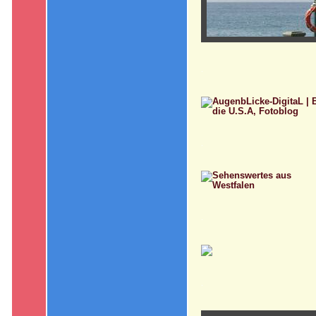
.
.
.
.