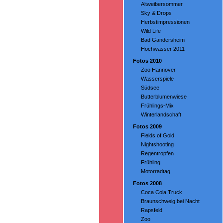
Altweibersommer
Sky & Drops
Herbstimpressionen
Wild Life
Bad Gandersheim
Hochwasser 2011
Fotos 2010
Zoo Hannover
Wasserspiele
Südsee
Butterblumenwiese
Frühlings-Mix
Winterlandschaft
Fotos 2009
Fields of Gold
Nightshooting
Regentropfen
Frühling
Motorradtag
Fotos 2008
Coca Cola Truck
Braunschweig bei Nacht
Rapsfeld
Zoo