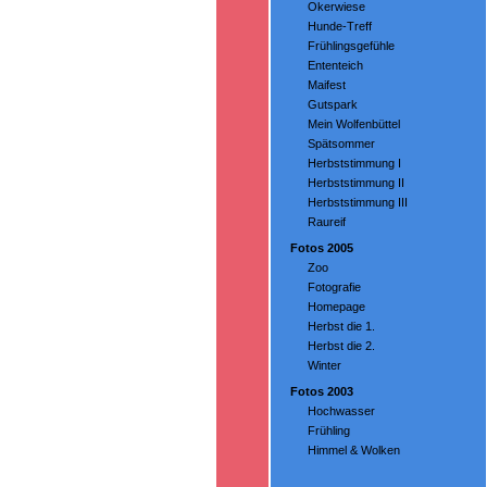
Okerwiese
Hunde-Treff
Frühlingsgefühle
Ententeich
Maifest
Gutspark
Mein Wolfenbüttel
Spätsommer
Herbststimmung I
Herbststimmung II
Herbststimmung III
Raureif
Fotos 2005
Zoo
Fotografie
Homepage
Herbst die 1.
Herbst die 2.
Winter
Fotos 2003
Hochwasser
Frühling
Himmel & Wolken