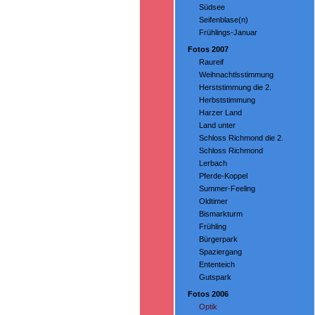
Südsee
Seifenblase(n)
Frühlings-Januar
Fotos 2007
Raureif
Weihnachtlsstimmung
Herststimmung die 2.
Herbststimmung
Harzer Land
Land unter
Schloss Richmond die 2.
Schloss Richmond
Lerbach
Pferde-Koppel
Summer-Feeling
Oldtimer
Bismarkturm
Frühling
Bürgerpark
Spaziergang
Ententeich
Gutspark
Fotos 2006
Optik