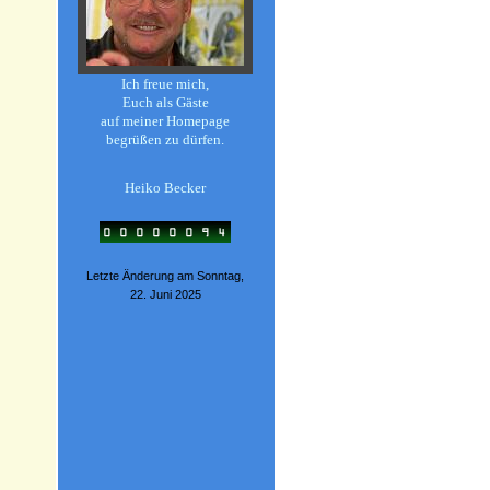
Ich freue mich,
Euch als Gäste
auf meiner Homepage
begrüßen zu dürfen.
Heiko Becker
Letzte Änderung am Sonntag,
22. Juni 2025