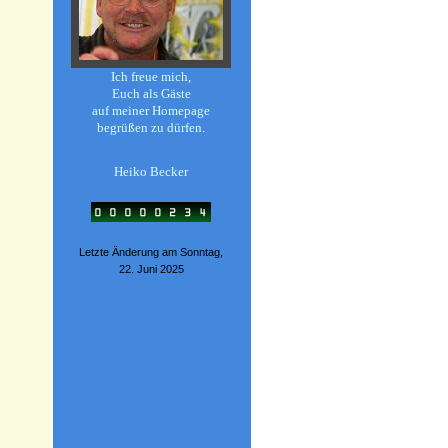
Ich freue mich,
Euch als Gäste
auf meiner Homepage
begrüßen zu dürfen.
Heiko Becker
Letzte Änderung am Sonntag,
22. Juni 2025